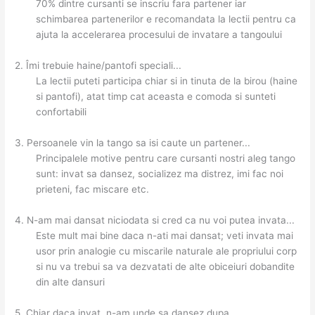
70% dintre cursanti se inscriu fara partener iar
schimbarea partenerilor e recomandata la lectii pentru ca
ajuta la accelerarea procesului de invatare a tangoului
2. Îmi trebuie haine/pantofi speciali...
La lectii puteti participa chiar si in tinuta de la birou (haine
si pantofi), atat timp cat aceasta e comoda si sunteti
confortabili
3. Persoanele vin la tango sa isi caute un partener...
Principalele motive pentru care cursanti nostri aleg tango
sunt: invat sa dansez, socializez ma distrez, imi fac noi
prieteni, fac miscare etc.
4. N-am mai dansat niciodata si cred ca nu voi putea invata...
Este mult mai bine daca n-ati mai dansat; veti invata mai
usor prin analogie cu miscarile naturale ale propriului corp
si nu va trebui sa va dezvatati de alte obiceiuri dobandite
din alte dansuri
5. Chiar daca invat, n-am unde sa dansez dupa...