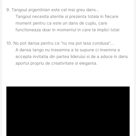
9. Tangoul argentinian este cel mai greu dans...
Tangoul necesita atentie si prezenta totala in fiecare
moment pentru ca este un dans de cuplu, care
functioneaza doar in momentul in care te implici total
10. Nu pot dansa pentru ca “nu ma pot lasa condusa”...
A dansa tango nu inseamna a te supune ci insemna a
accepta invitatia din partea liderului si de a aduce in dans
aportul propriu de creativitate si eleganta.