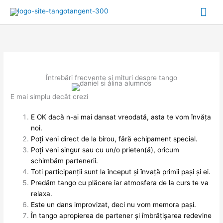
Mai
Me
Întrebări frecvente și mituri despre tango
E mai simplu decât crezi
E OK dacă n-ai mai dansat vreodată, asta te vom învăța
noi.
Poți veni direct de la birou, fără echipament special.
Poți veni singur sau cu un/o prieten(ă), oricum
schimbăm partenerii.
Toti participanții sunt la început și învață primii pași și ei.
Predăm tango cu plăcere iar atmosfera de la curs te va
relaxa.
Este un dans improvizat, deci nu vom memora pași.
În tango apropierea de partener și îmbrățișarea redevine