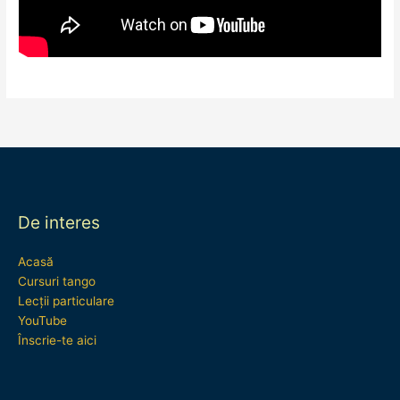
De interes
Acasă
Cursuri tango
Lecții particulare
YouTube
Înscrie-te aici