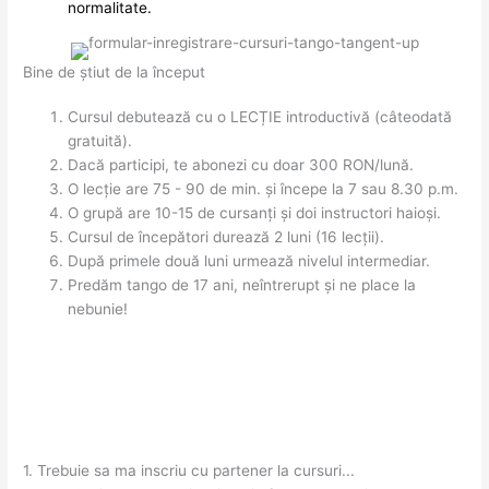
normalitate.
Bine de știut de la început
Cursul debutează cu o LECȚIE introductivă (câteodată
gratuită).
Dacă participi, te abonezi cu doar 300 RON/lună.
O lecție are 75 - 90 de min. și începe la 7 sau 8.30 p.m.
O grupă are 10-15 de cursanți și doi instructori haioși.
Cursul de începători durează 2 luni (16 lecții).
După primele două luni urmează nivelul intermediar.
Predăm tango de 17 ani, neîntrerupt și ne place la
nebunie!
Întrebări frecvente care apar înainte de a veni la cursuri
1. Trebuie sa ma inscriu cu partener la cursuri...