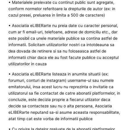
• Materialele prelevate cu continut public sunt agregate,
conform normelor referitoare la drepturile de autor (ex: in
cazul presei, preluarea in limita a 500 de caractere)
• Asociatia eLIBERarte nu preia date cu caracter personal,
cum ar fi email-uri, telefoane, adrese de domiciliu etc., dar
este posibil ca unele materiale publice sa contina astfel de
informatii. Solicitam utilizatorilor nostri ca intotdeauna sa
dea dovada de retinere si sa nu foloseasca astfel de
informatii chiar daca ele au fost facute publice cu acceptul
utilizatorilor in cauza
• Asociatia eLIBERarte listeaza in anumite situatii (ex:
forumuri, conturi de instagram) username-ul sau numele
emitatorului, insa acest lucru nu reprezinta o invitatie ca
utilizatorul sa fie contactat de catre abonatii platformelor, in
concluzie, este decizia proprie a fiecarui utlizator daca
decide sa contacteze sau nu o alta persoana, Asociatia
eLIBERarte neputand sa-si asume aceasta responsabilitate,
atat timp cat este vorba de informatii publice
• Cu privire la datelor preluate de la abonatii platformelor,