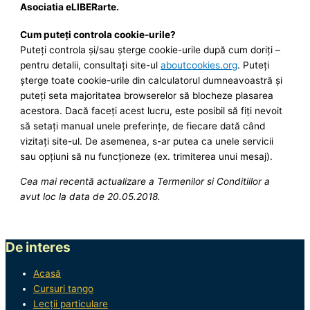
Asociatia eLIBERarte.
Cum puteţi controla cookie-urile?
Puteţi controla şi/sau şterge cookie-urile după cum doriţi –
pentru detalii, consultaţi site-ul
aboutcookies.org
. Puteți
șterge toate cookie-urile din calculatorul dumneavoastră și
puteți seta majoritatea browserelor să blocheze plasarea
acestora. Dacă faceţi acest lucru, este posibil să fiţi nevoit
să setaţi manual unele preferinţe, de fiecare dată când
vizitaţi site-ul. De asemenea, s-ar putea ca unele servicii
sau opţiuni să nu funcţioneze (ex. trimiterea unui mesaj).
Cea mai recentă actualizare a Termenilor si Conditiilor a
avut loc la data de 20.05.2018.
De interes
Acasă
Cursuri tango
Lecții particulare