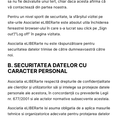
sa nu fie dezvaluite unui tert, chiar daca acesta afirma că
vă contactează din partea noastra.
Pentru un nivel sporit de securitate, la sfârşitul vizitei pe
site-urile Asociatiei eLIBERarte este absolut utila închiderea
fereastrei browser-ului în care s-a lucrat sau click pe „Sign
out”/”Log off” în pagina vizitata.
Asociatia eLIBERarte nu este răspunzătoare pentru
securitatea datelor trimise de către dumneavoastră către
noi.
B. SECURITATEA DATELOR CU
CARACTER PERSONAL
Asociatia eLIBERarte respectă drepturile de confidenţialitate
ale clienţilor şi utilizatorilor săi şi intelege sa protejeze datele
personale ale acestora, în concordanţă cu prevederile Legii
nr. 677/2001 si ale actelor normative subsecvente acesteia.
Asociatia eLIBERarte isi asuma obligatia de a aplica masurile
tehnice si organizatorice adecvate pentru protejarea datelor