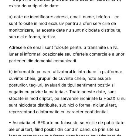
exista doua tipuri de date:
a) date de identificare: adresa, email, nume, telefon – ce
sunt folosite in mod exclusiv pentru a oferi serviciile de
monitorizare, iar aceste date nu sunt niciodata distribuite,
sub nici o forma, tertilor.
Adresele de email sunt folosite pentru a transmite un NL
lunar si informari ocazionale sau ofertele comerciale a unor
parteneri din domeniul comunicarii
b) informatiile pe care utlizatorul le introduce in platforma:
cuvinte cheie, grupuri de cuvinte cheie, note asupra
posturilor, tag-uri, evaluari de tipul sentiment pozitiv si
negativ cu privire la materiale. Toate aceste date, sunt
stocate in mod criptat, pe serverele inchiriate la HostX si nu
sunt niciodata distribuite, sub nici o forma, niciunui tert,
reprezentand o informatie cu caracter confidential.
• Asociatia eLIBERarte nu foloseste serviciile de publicitate
ale unui tert, fiind posibil din cand in cand, ca prin site sa
facem promovare sub forma unor banere sau trimitere de