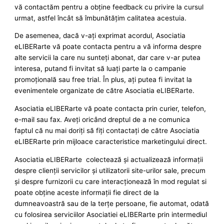
vă contactăm pentru a obţine feedback cu privire la cursul
urmat, astfel încât să îmbunătăţim calitatea acestuia.
De asemenea, dacă v-aţi exprimat acordul, Asociatia
eLIBERarte vă poate contacta pentru a vă informa despre
alte servicii la care nu sunteţi abonat, dar care v-ar putea
interesa, putand fi invitat să luaţi parte la o campanie
promoţională sau free trial. În plus, aţi putea fi invitat la
evenimentele organizate de către Asociatia eLIBERarte.
Asociatia eLIBERarte vă poate contacta prin curier, telefon,
e-mail sau fax. Aveţi oricând dreptul de a ne comunica
faptul că nu mai doriţi să fiţi contactaţi de către Asociatia
eLIBERarte prin mijloace caracteristice marketingului direct.
Asociatia eLIBERarte colectează şi actualizează informaţii
despre clienţii servicilor şi utilizatorii site-urilor sale, precum
şi despre furnizorii cu care interacţionează în mod regulat si
poate obţine aceste informaţii fie direct de la
dumneavoastră sau de la terţe persoane, fie automat, odată
cu folosirea serviciilor Asociatiei eLIBERarte prin intermediul