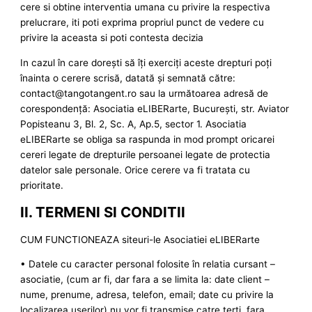
cere si obtine interventia umana cu privire la respectiva
prelucrare, iti poti exprima propriul punct de vedere cu
privire la aceasta si poti contesta decizia
In cazul în care dorești să îți exerciți aceste drepturi poți
înainta o cerere scrisă, datată și semnată către:
contact@tangotangent.ro sau la următoarea adresă de
corespondență: Asociatia eLIBERarte, București, str. Aviator
Popisteanu 3, Bl. 2, Sc. A, Ap.5, sector 1. Asociatia
eLIBERarte se obliga sa raspunda in mod prompt oricarei
cereri legate de drepturile persoanei legate de protectia
datelor sale personale. Orice cerere va fi tratata cu
prioritate.
II. TERMENI SI CONDITII
CUM FUNCTIONEAZA siteuri-le Asociatiei eLIBERarte
• Datele cu caracter personal folosite în relatia cursant –
asociatie, (cum ar fi, dar fara a se limita la: date client –
nume, prenume, adresa, telefon, email; date cu privire la
localizarea userilor) nu vor fi transmise catre terti, fara