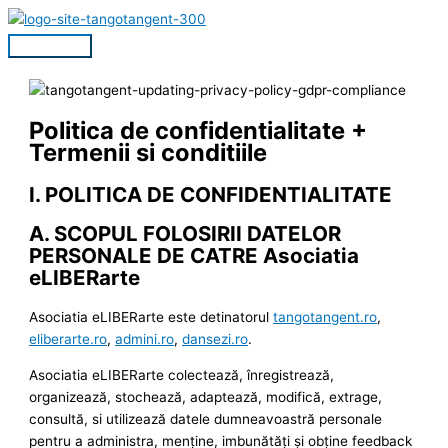
Skip
to
Main
content
Menu
Politica de confidentialitate +
Termenii si conditiile
I. POLITICA DE CONFIDENTIALITATE
A. SCOPUL FOLOSIRII DATELOR
PERSONALE DE CATRE Asociatia
eLIBERarte
Asociatia eLIBERarte este detinatorul
tangotangent.ro
,
eliberarte.ro
,
admini.ro
,
dansezi.ro
.
Asociatia eLIBERarte colectează, înregistrează,
organizează, stochează, adaptează, modifică, extrage,
consultă, si utilizează datele dumneavoastră personale
pentru a administra, menţine, imbunătăţi şi obţine feedback