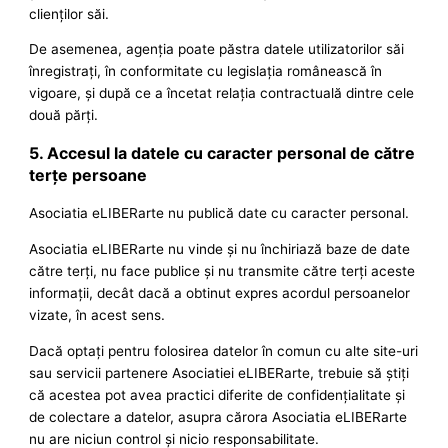
clienţilor săi.
De asemenea, agenţia poate păstra datele utilizatorilor săi
înregistraţi, în conformitate cu legislaţia românească în
vigoare, şi după ce a încetat relaţia contractuală dintre cele
două părţi.
5. Accesul la datele cu caracter personal de către
terţe persoane
Asociatia eLIBERarte nu publică date cu caracter personal.
Asociatia eLIBERarte nu vinde şi nu închiriază baze de date
către terţi, nu face publice şi nu transmite către terţi aceste
informaţii, decât dacă a obtinut expres acordul persoanelor
vizate, în acest sens.
Dacă optaţi pentru folosirea datelor în comun cu alte site-uri
sau servicii partenere Asociatiei eLIBERarte, trebuie să ştiţi
că acestea pot avea practici diferite de confidenţialitate şi
de colectare a datelor, asupra cărora Asociatia eLIBERarte
nu are niciun control şi nicio responsabilitate.